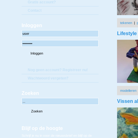
Gratis account?
Contact
tekenen
|
Inloggen
Lifestyl
Nog geen account? Registreer nu!
Wachtwoord vergeten?
modelleren
Zoeken
Vissen a
Blijf op de hoogte
Schrijf je nu in voor de nieuwsbrief en blijf op de