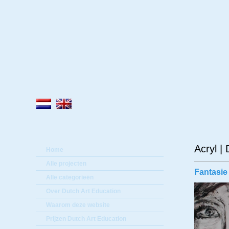
Lee
Acryl |
Home
Alle projecten
Fantasie 
Alle categorieën
Over Dutch Art Education
Waarom deze website
Prijzen Dutch Art Education