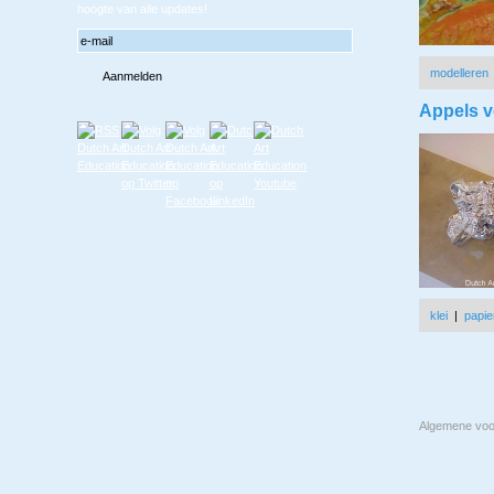
hoogte van alle updates!
modelleren
Appels v
klei
|
papie
Algemene vo