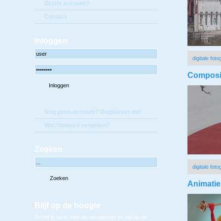
Gratis account?
Contact
Inloggen
digitale foto
Composi
Nog geen account? Registreer nu!
Wachtwoord vergeten?
Zoeken
digitale foto
Animatie
Blijf op de hoogte
Schrijf je nu in voor de nieuwsbrief en blijf op de