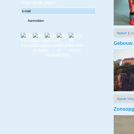
hoogte van alle updates!
digitaal
|
va
Gebouw i
digitale foto
Zonsop