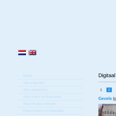
Lee
Digitaa
Home
Alle projecten
Alle categorieën
1
2
Over Dutch Art Education
Gevels
(g
Waarom deze website
Prijzen Dutch Art Education