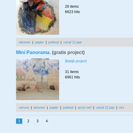
26 items
6623 hits
tekenen
|
papier
|
potlood
|
vanaf 12 jaar
Mini Panorama.
(gratis project)
Bekijk project
31 items
6961 hits
verven
|
tekenen
|
papier
|
potlood
|
acryl verf
|
vanaf 12 jaar
|
ckv
1
2
3
4