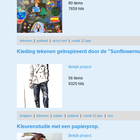
80 items
7659 hits
tekenen
|
potlood
|
acryl verf
|
vanaf 12 jaar
Kleding tekenen geïnspireerd door de "Sunflowerm
Bekijk project
56 items
9325 hits
knippen
|
tekenen
|
papier
|
potlood
|
vanaf 12 jaar
|
ckv
Kleurenstudie met een papierprop.
Bekijk project