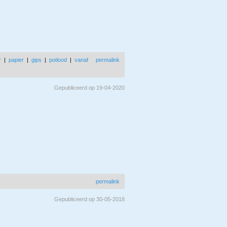
r
|
papier
|
gips
|
potlood
|
vanaf
permalink
Gepubliceerd op 19-04-2020
permalink
Gepubliceerd op 30-05-2018