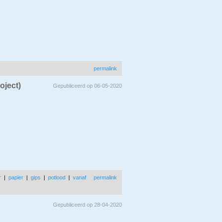
permalink
roject)
Gepubliceerd op 06-05-2020
r
|
papier
|
gips
|
potlood
|
vanaf
permalink
Gepubliceerd op 28-04-2020