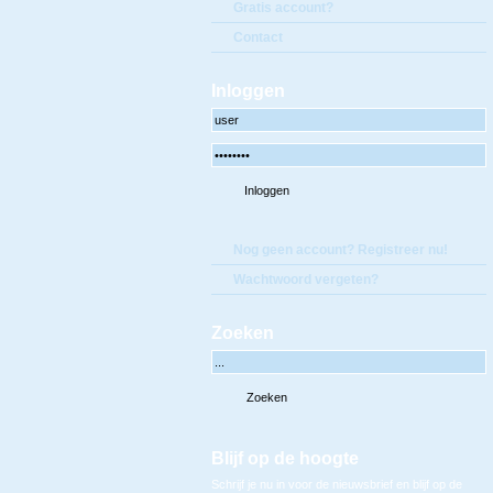
Gratis account?
Contact
Inloggen
Nog geen account? Registreer nu!
Wachtwoord vergeten?
Zoeken
Blijf op de hoogte
Schrijf je nu in voor de nieuwsbrief en blijf op de