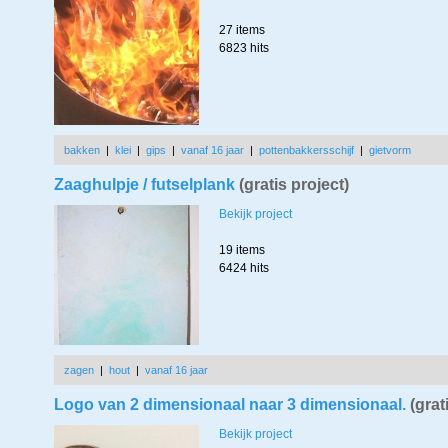
27 items
6823 hits
bakken
|
klei
|
gips
|
vanaf 16 jaar
|
pottenbakkersschijf
|
gietvorm
Zaaghulpje / futselplank
(gratis project)
Bekijk project
19 items
6424 hits
zagen
|
hout
|
vanaf 16 jaar
Logo van 2 dimensionaal naar 3 dimensionaal.
(grat
Bekijk project