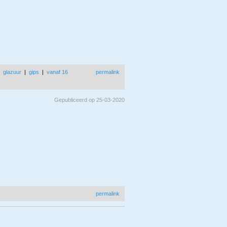
|
glazuur
|
gips
|
vanaf 16
permalink
Gepubliceerd op 25-03-2020
permalink