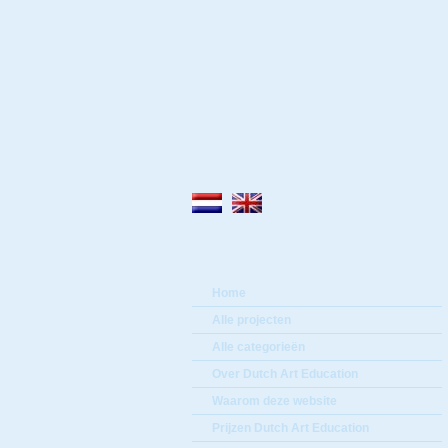
Home
Alle projecten
Alle categorieën
Over Dutch Art Education
Waarom deze website
Prijzen Dutch Art Education