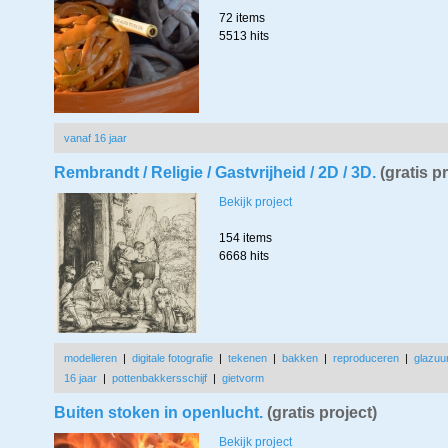
72 items
5513 hits
vanaf 16 jaar
Rembrandt / Religie / Gastvrijheid / 2D / 3D.
(gratis p
Bekijk project
154 items
6668 hits
modelleren
|
digitale fotografie
|
tekenen
|
bakken
|
reproduceren
|
glazuu
16 jaar
|
pottenbakkersschijf
|
gietvorm
Buiten stoken in openlucht.
(gratis project)
Bekijk project