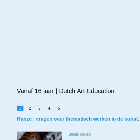
Leeftijd
Materiaal
Ond
Vanaf 16 jaar | Dutch Art Education
1
2
3
4
5
Hanze : vragen over thematisch werken in de kunst.
Bekijk project