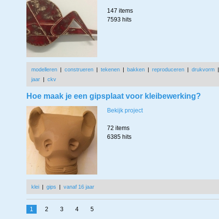
147 items
7593 hits
modelleren
|
construeren
|
tekenen
|
bakken
|
reproduceren
|
drukvorm
jaar
|
ckv
Hoe maak je een gipsplaat voor kleibewerking?
Bekijk project
72 items
6385 hits
klei
|
gips
|
vanaf 16 jaar
1
2
3
4
5