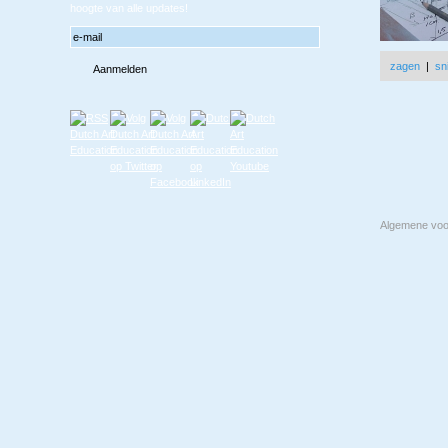
hoogte van alle updates!
zagen
|
sn
Algemene vo