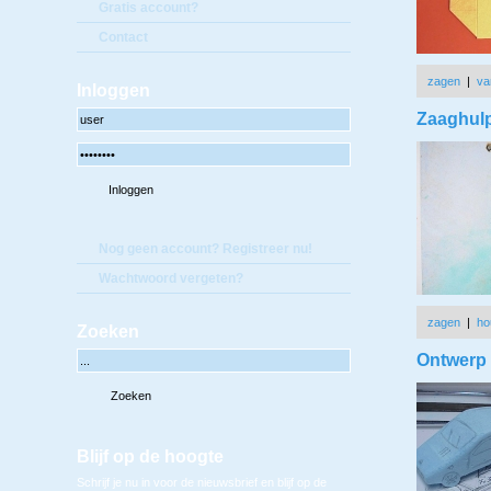
Gratis account?
Contact
zagen
|
va
Inloggen
Zaaghulpj
Nog geen account? Registreer nu!
Wachtwoord vergeten?
zagen
|
ho
Zoeken
Ontwerp 
Blijf op de hoogte
Schrijf je nu in voor de nieuwsbrief en blijf op de