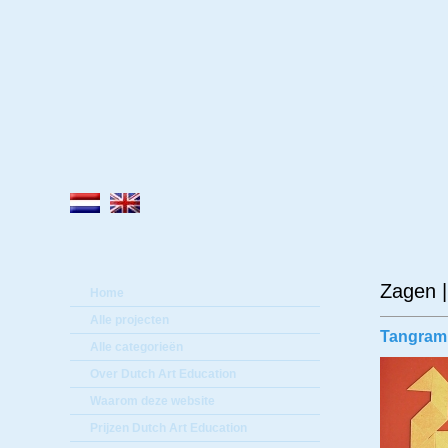
Lee
Zagen |
Home
Alle projecten
Tangram
Alle categorieën
Over Dutch Art Education
Waarom deze website
Prijzen Dutch Art Education