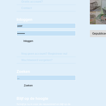
Gratis account?
Contact
Inloggen
Gepublice
Nog geen account? Registreer nu!
Wachtwoord vergeten?
Zoeken
Blijf op de hoogte
Schrijf je nu in voor de nieuwsbrief en blijf op de