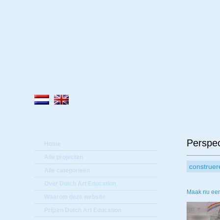
Lee
Perspec
Home
Alle projecten
construer
Alle categorieën
Over Dutch Art Education
Maak nu een
Waarom deze website
Prijzen Dutch Art Education