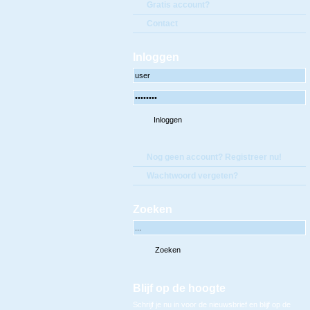
Gratis account?
Contact
Inloggen
Nog geen account? Registreer nu!
Wachtwoord vergeten?
Zoeken
Blijf op de hoogte
Schrijf je nu in voor de nieuwsbrief en blijf op de