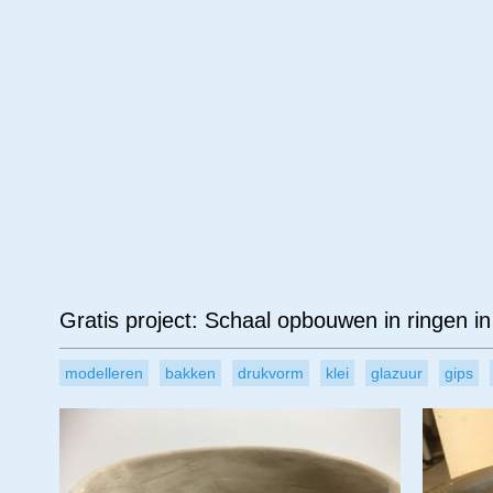
Leeftijd
Materiaal
Ond
Gratis project: Schaal opbouwen in ringen i
modelleren
bakken
drukvorm
klei
glazuur
gips