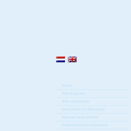
Home
Alle projecten
Alle categorieën
Over Dutch Art Education
Waarom deze website
Prijzen Dutch Art Education