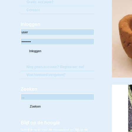
Gratis account?
Contact
Inloggen
Nog geen account? Registreer nu!
Wachtwoord vergeten?
Zoeken
Blijf op de hoogte
Schrijf je nu in voor de nieuwsbrief en blijf op de