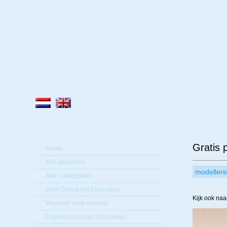
Lee
Gratis p
Home
Alle projecten
modeller
Alle categorieën
Over Dutch Art Education
Kijk ook naa
Waarom deze website
Prijzen Dutch Art Education