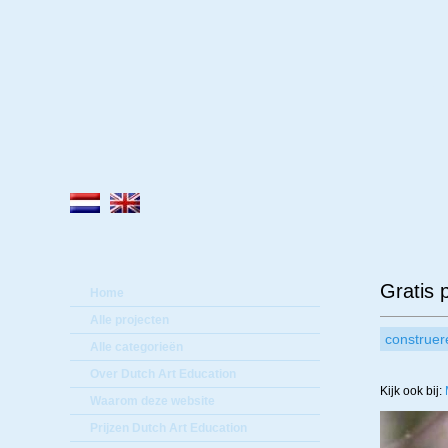
Lee
Gratis 
Home
Alle projecten
construer
Alle categorieën
Over Dutch Art Education
Kijk ook bij:
Waarom deze website
Prijzen Dutch Art Education