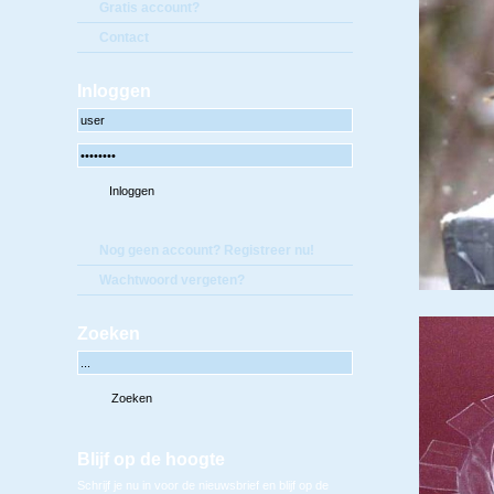
Gratis account?
Contact
Inloggen
Nog geen account? Registreer nu!
Wachtwoord vergeten?
Zoeken
Blijf op de hoogte
Schrijf je nu in voor de nieuwsbrief en blijf op de