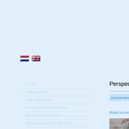
Lee
Perspec
Home
Alle projecten
construer
Alle categorieën
Over Dutch Art Education
Maak nu een
Waarom deze website
Prijzen Dutch Art Education