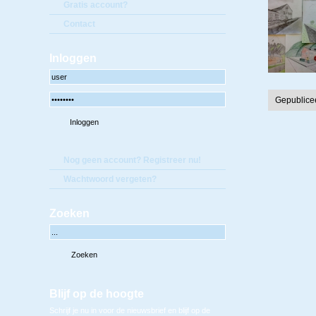
Gratis account?
Contact
Inloggen
Gepublice
Nog geen account? Registreer nu!
Wachtwoord vergeten?
Zoeken
Blijf op de hoogte
Schrijf je nu in voor de nieuwsbrief en blijf op de