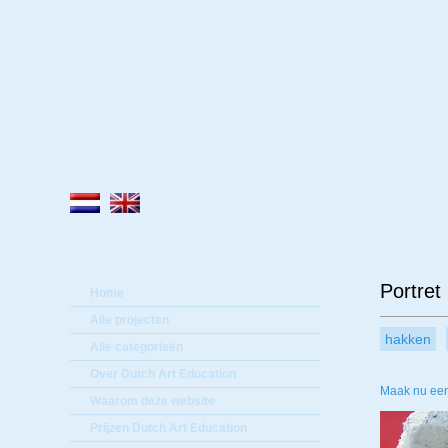
Lee
Portret
Home
Alle projecten
hakken
Alle categorieën
Over Dutch Art Education
Maak nu een
Waarom deze website
Prijzen Dutch Art Education