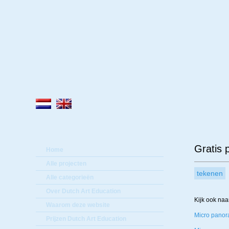
Lee
Gratis 
Home
Alle projecten
tekenen
Alle categorieën
Over Dutch Art Education
Kijk ook naa
Waarom deze website
Micro pano
Prijzen Dutch Art Education