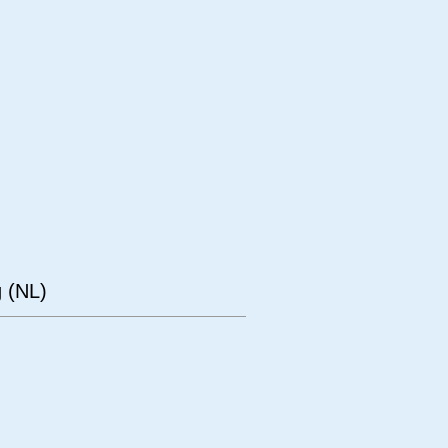
erwerp
Techniek
 (NL)