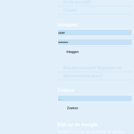
Gratis account?
Contact
Inloggen
Nog geen account? Registreer nu!
Wachtwoord vergeten?
Zoeken
Blijf op de hoogte
Schrijf je nu in voor de nieuwsbrief en blijf op de