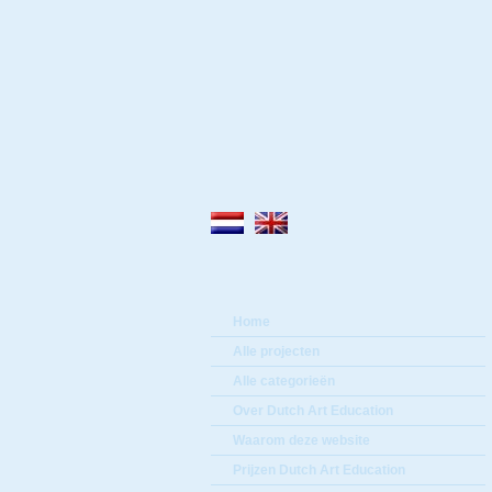
Home
Alle projecten
Alle categorieën
Over Dutch Art Education
Waarom deze website
Prijzen Dutch Art Education