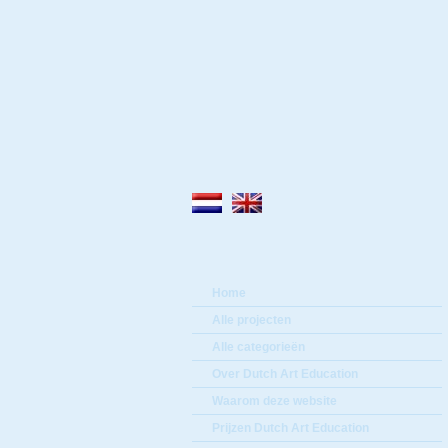
Home
Alle projecten
Alle categorieën
Over Dutch Art Education
Waarom deze website
Prijzen Dutch Art Education