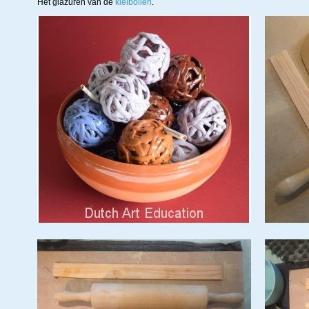
Het glazuren van de
kleibollen
.