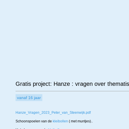
Leeftijd
Materiaal
Ond
Gratis project: Hanze : vragen over themati
vanaf 16 jaar
Hanze_Vragen_2023_Peter_van_Steenwijk.pdf
Schoonspoelen van de
kleibollen
( met muntjes)..