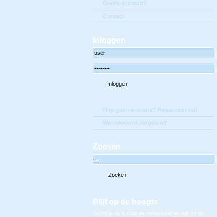
Gratis account?
Contact
Inloggen
Nog geen account? Registreer nu!
Wachtwoord vergeten?
Zoeken
Blijf op de hoogte
Schrijf je nu in voor de nieuwsbrief en blijf op de