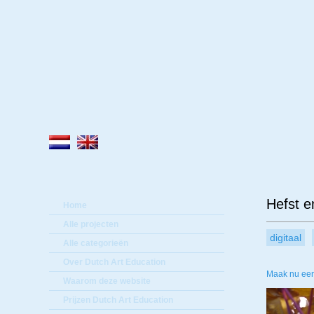
Lee
Hefst e
Home
Alle projecten
digitaal
Alle categorieën
Over Dutch Art Education
Maak nu een
Waarom deze website
Prijzen Dutch Art Education