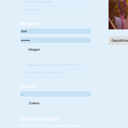
Gratis account?
Contact
Inloggen
Gepublice
Nog geen account? Registreer nu!
Wachtwoord vergeten?
Zoeken
Blijf op de hoogte
Schrijf je nu in voor de nieuwsbrief en blijf op de