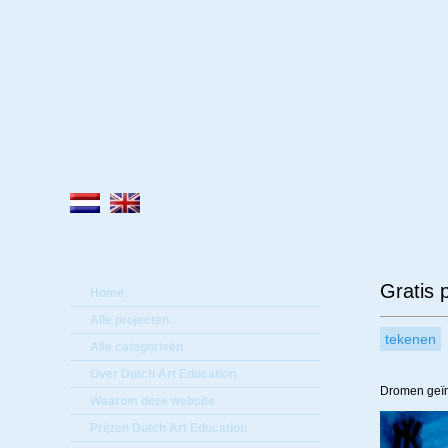
Lee
Gratis 
Home
Alle projecten
tekenen
Alle categorieën
Over Dutch Art Education
Dromen geïn
Waarom deze website
Prijzen Dutch Art Education