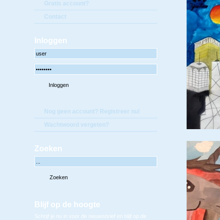
Gratis account?
Contact
Inloggen
Nog geen account? Registreer nu!
Wachtwoord vergeten?
Zoeken
Blijf op de hoogte
Schrijf je nu in voor de nieuwsbrief en blijf op de