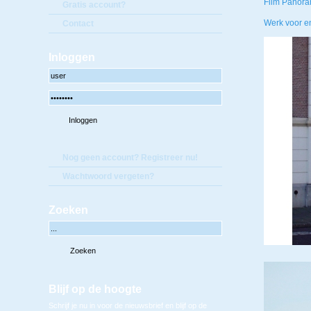
Film Panor
Gratis account?
Werk voor en
Contact
Inloggen
Nog geen account? Registreer nu!
Wachtwoord vergeten?
Zoeken
Blijf op de hoogte
Schrijf je nu in voor de nieuwsbrief en blijf op de