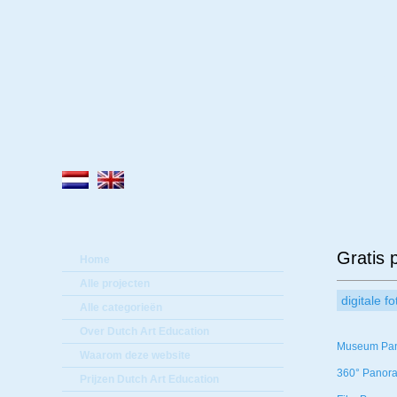
Lee
Gratis
Home
Alle projecten
digitale f
Alle categorieën
Over Dutch Art Education
Museum Pa
Waarom deze website
360° Panor
Prijzen Dutch Art Education