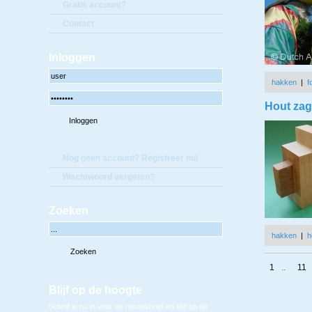
Gratis account?
Contact
Inloggen
hakken
|
f
Hout zag
Nog geen account? Registreer nu!
Wachtwoord vergeten?
Zoeken
hakken
|
h
1
..
11
Blijf op de hoogte
Schrijf je nu in voor de nieuwsbrief en blijf op de