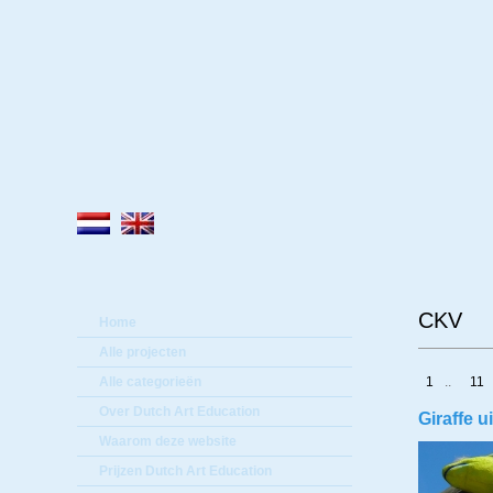
Lee
CKV
Home
Alle projecten
Alle categorieën
1
..
11
Over Dutch Art Education
Giraffe 
Waarom deze website
Prijzen Dutch Art Education