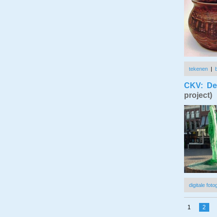
tekenen
|
CKV: De 
project)
digitale foto
1
2