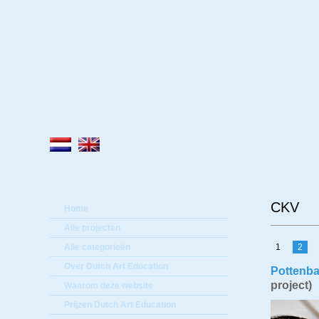
Lee
CKV
Home
Alle projecten
Alle categorieën
1
2
Over Dutch Art Education
Pottenba
project)
Waarom deze website
Prijzen Dutch Art Education