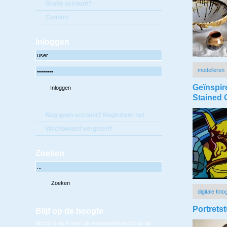
Gratis account?
Contact
Inloggen
modelleren
Geïnspir
Stained 
Nog geen account? Registreer nu!
Wachtwoord vergeten?
Zoeken
digitale foto
Portrets
Blijf op de hoogte
Schrijf je nu in voor de nieuwsbrief en blijf op de