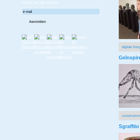
hoogte van alle updates!
digitale foto
Geïnspir
construere
Sgraffit