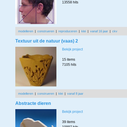
13558 hits
modelleren
|
construeren
|
reproduceren
|
klei
|
vanaf 16 jaar
|
ckv
Textuur uit de natuur (vaas) 2
Bekijk project
15 items
7105 hits
modelleren
|
construeren
|
klei
|
vanaf 8 jaar
Abstracte dieren
Bekijk project
39 items