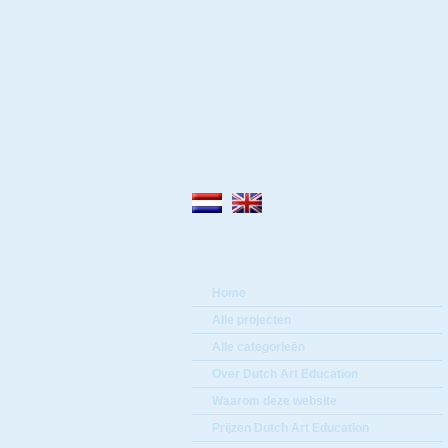
Home
Alle projecten
Alle categorieën
Over Dutch Art Education
Waarom deze website
Prijzen Dutch Art Education