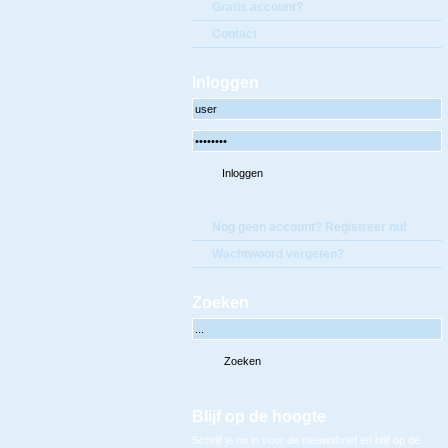
Gratis account?
Contact
Inloggen
Nog geen account? Registreer nu!
Wachtwoord vergeten?
Zoeken
Blijf op de hoogte
Schrijf je nu in voor de nieuwsbrief en blijf op de