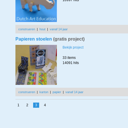
10997 hits
construeren
|
hout
|
vanaf 14 jaar
Papieren stoelen
(gratis project)
Bekijk project
33 items
14091 hits
construeren
|
karton
|
papier
|
vanaf 14 jaar
1
2
3
4