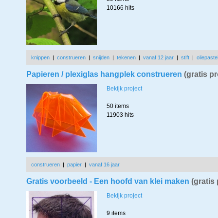
10166 hits
knippen
|
construeren
|
snijden
|
tekenen
|
vanaf 12 jaar
|
stift
|
oliepaste
Papieren / plexiglas hangplek construeren
(gratis p
Bekijk project
50 items
11903 hits
construeren
|
papier
|
vanaf 16 jaar
Gratis voorbeeld - Een hoofd van klei maken
(gratis
Bekijk project
9 items