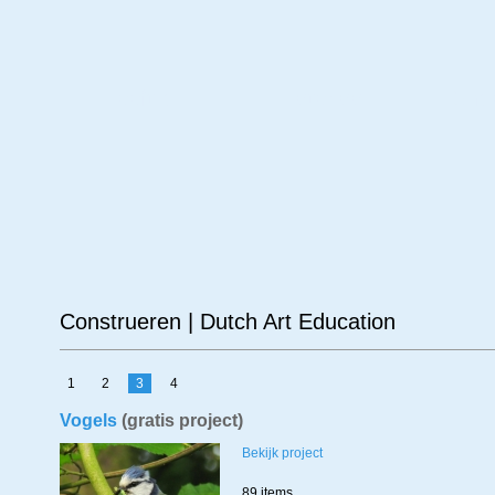
Leeftijd
Materiaal
Ond
Construeren | Dutch Art Education
1
2
3
4
Vogels
(gratis project)
Bekijk project
89 items