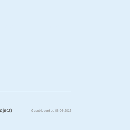
erwerp
Techniek
roject)
Gepubliceerd op 08-05-2016