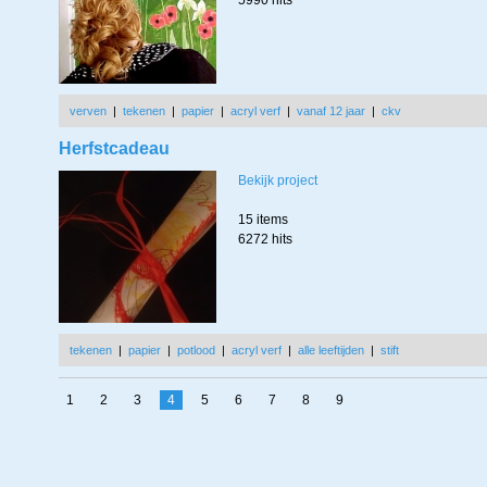
5990 hits
verven
|
tekenen
|
papier
|
acryl verf
|
vanaf 12 jaar
|
ckv
Herfstcadeau
Bekijk project
15 items
6272 hits
tekenen
|
papier
|
potlood
|
acryl verf
|
alle leeftijden
|
stift
1
2
3
4
5
6
7
8
9