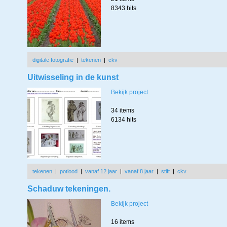
8343 hits
digitale fotografie
|
tekenen
|
ckv
Uitwisseling in de kunst
Bekijk project
34 items
6134 hits
tekenen
|
potlood
|
vanaf 12 jaar
|
vanaf 8 jaar
|
stift
|
ckv
Schaduw tekeningen.
Bekijk project
16 items