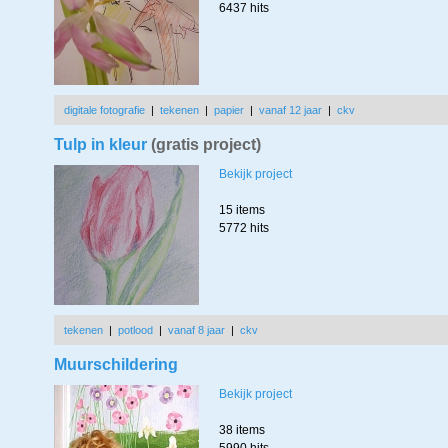
6437 hits
digitale fotografie
|
tekenen
|
papier
|
vanaf 12 jaar
|
ckv
Tulp in kleur
(gratis project)
Bekijk project
15 items
5772 hits
tekenen
|
potlood
|
vanaf 8 jaar
|
ckv
Muurschildering
Bekijk project
38 items