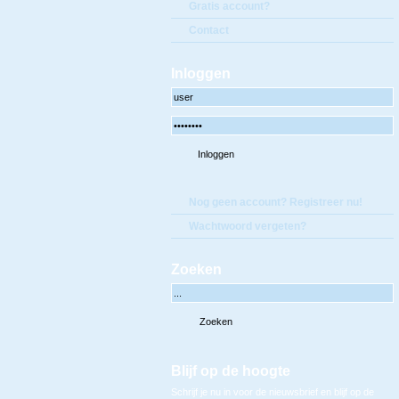
Gratis account?
Contact
Inloggen
Nog geen account? Registreer nu!
Wachtwoord vergeten?
Zoeken
Blijf op de hoogte
Schrijf je nu in voor de nieuwsbrief en blijf op de