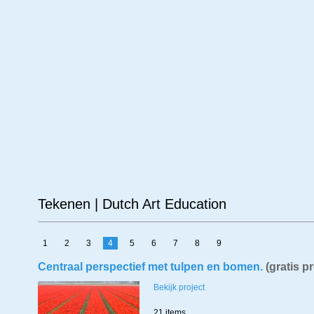
Leeftijd
Materiaal
Ond
Tekenen | Dutch Art Education
1
2
3
4
5
6
7
8
9
Centraal perspectief met tulpen en bomen.
(gratis p
Bekijk project
21 items