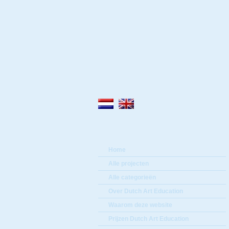
Home
Alle projecten
Alle categorieën
Over Dutch Art Education
Waarom deze website
Prijzen Dutch Art Education