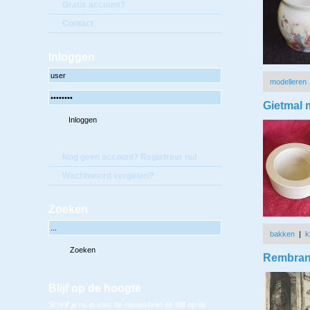
Gratis account?
Contact
Inloggen
modelleren
Gietmal 
Nog geen account? Registreer nu!
Wachtwoord vergeten?
Zoeken
bakken
|
k
Rembrandt
Blijf op de hoogte
Schrijf je nu in voor de nieuwsbrief en blijf op de