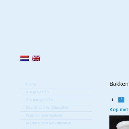
Lee
Bakken 
Home
Alle projecten
Alle categorieën
1
2
Over Dutch Art Education
Kop met
Waarom deze website
Prijzen Dutch Art Education