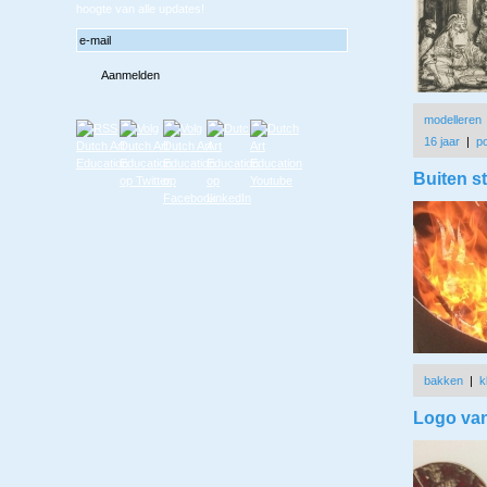
hoogte van alle updates!
modelleren
16 jaar
|
po
Buiten s
bakken
|
k
Logo van