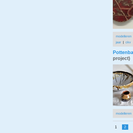
modelleren
jaar
|
ckv
Pottenba
project)
modelleren
1
2