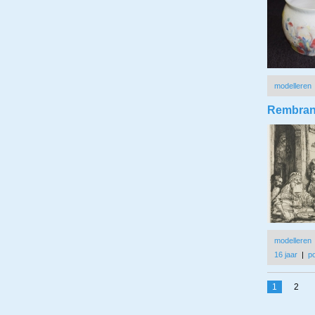
modelleren
Rembrandt
modelleren
16 jaar
|
po
1
2