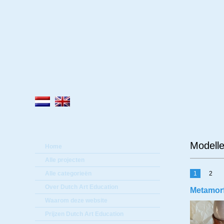
Lee
Modelle
Home
Alle projecten
Alle categorieën
1
2
Over Dutch Art Education
Metamor
Waarom deze website
Prijzen Dutch Art Education