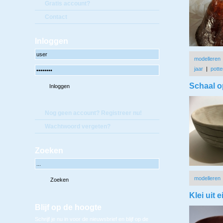
Gratis account?
Contact
Inloggen
modelleren
jaar
|
potte
Schaal o
Nog geen account? Registreer nu!
Wachtwoord vergeten?
Zoeken
modelleren
Klei uit e
Blijf op de hoogte
Schrijf je nu in voor de nieuwsbrief en blijf op de